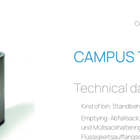
C
CAMPUS T
Technical d
Kind of bin: Standbeh
Emptying: Abfallsack
und Müllsackhalterin
Flüssigkeitsauffangsc