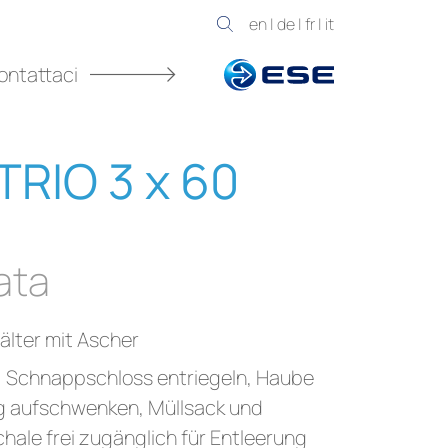
en
|
de
|
fr
|
it
ontattaci
RIO 3 x 60
ata
älter mit Ascher
; Schnappschloss entriegeln, Haube
g aufschwenken, Müllsack und
hale frei zugänglich für Entleerung