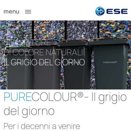
menu
SFUMATURE
DI COLORE NATURALI
IL GRIGIO DEL GIORNO
PURE
COLOUR®- Il grigio
del giorno
Per i decenni a venire