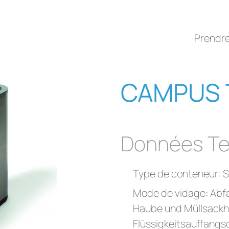
Prendr
CAMPUS T
Données Te
Type de conteneur: S
Mode de vidage: Abfa
Haube und Müllsackh
Flüssigkeitsauffangsc