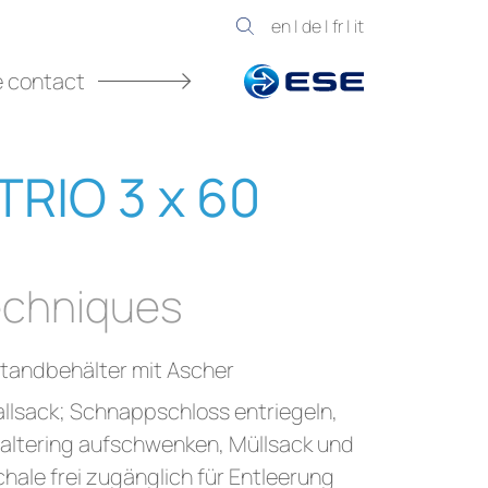
en
|
de
|
fr
|
it
e contact
RIO 3 x 60
chniques
tandbehälter mit Ascher
llsack; Schnappschloss entriegeln,
altering aufschwenken, Müllsack und
hale frei zugänglich für Entleerung