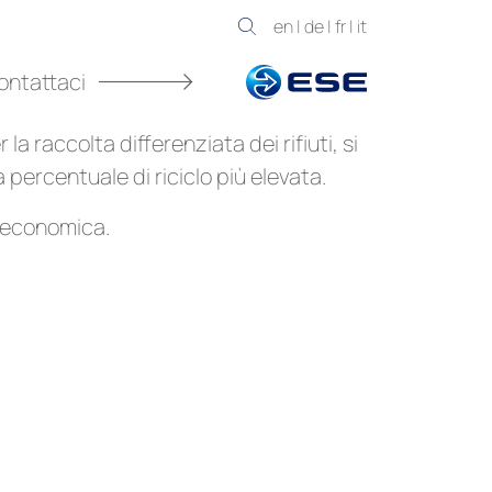
en
|
de
|
fr
|
it
ontattaci
la raccolta differenziata dei rifiuti, si
 percentuale di riciclo più elevata.
ed economica.