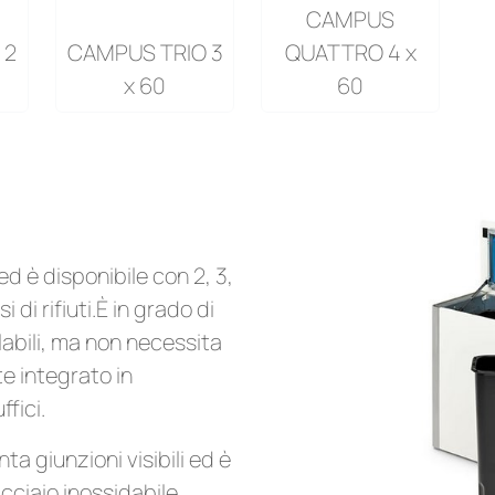
CAMPUS
 2
CAMPUS TRIO 3
QUATTRO 4 x
x 60
60
d è disponibile con 2, 3,
i di rifiuti.È in grado di
iclabili, ma non necessita
e integrato in
ffici.
ta giunzioni visibili ed è
acciaio inossidabile