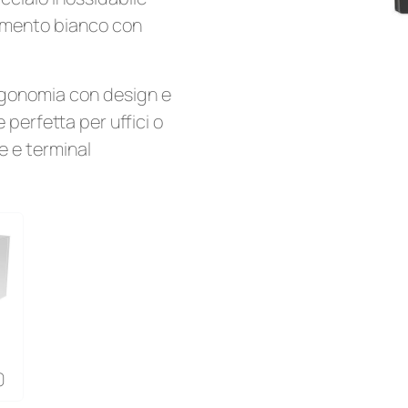
timento bianco con
rgonomia con design e
 perfetta per uffici o
e e terminal
0