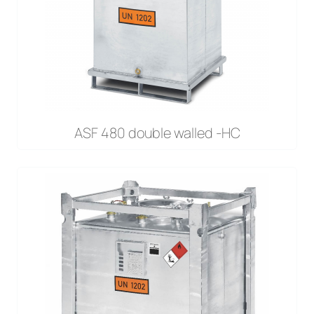
ASF 480 double walled -HC