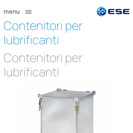
menu
Contenitori per
lubrificanti
Contenitori per
lubrificanti