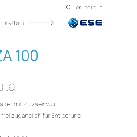
en
|
de
|
fr
|
it
ontattaci
ZA 100
ata
älter mit Pizzaeinwurf
 frei zugänglich für Entleerung