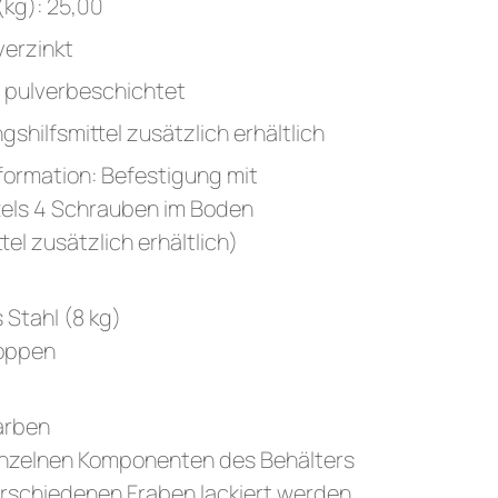
(kg): 25,00
verzinkt
d pulverbeschichtet
shilfsmittel zusätzlich erhältlich
formation: Befestigung mit
tels 4 Schrauben im Boden
tel zusätzlich erhältlich)
 Stahl (8 kg)
Noppen
arben
einzelnen Komponenten des Behälters
rschiedenen Fraben lackiert werden.