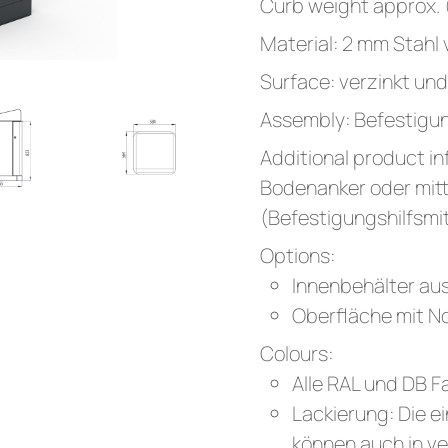
Curb weight approx. 
Material: 2 mm Stahl 
Surface: verzinkt un
Assembly: Befestigung
Additional product in
Bodenanker oder mit
(Befestigungshilfsmit
Options:
Innenbehälter aus
Oberfläche mit 
Colours:
Alle RAL und DB F
Lackierung: Die 
können auch in ve