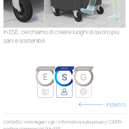
In ESE, cerchiamo di creare luoghi di lavoro più
sani e sostenibili.
indietro
contatto
|
note legali
|
cgc
|
informativa sulla privacy
|
GDPR-
partner commerciali
|
My ESE