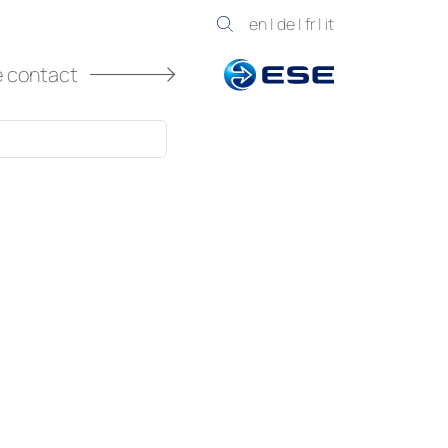
en
|
de
|
fr
|
it
e contact