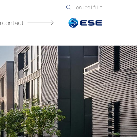
en
|
de
|
fr
|
it
e contact