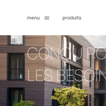
menu
produits
CONÇU P
LES BESOI