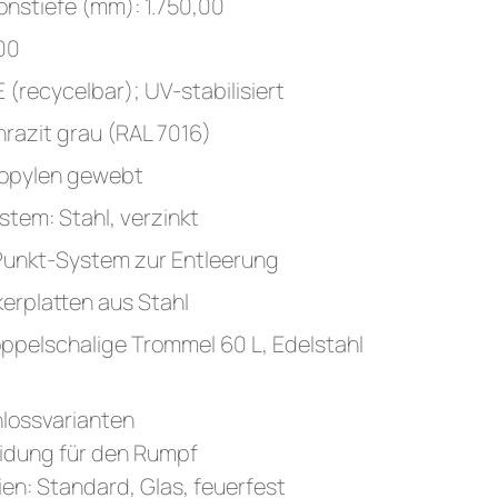
onstiefe (mm): 1.750,00
,00
(recycelbar); UV-stabilisiert
razit grau (RAL 7016)
ropylen gewebt
tem: Stahl, verzinkt
unkt-System zur Entleerung
erplatten aus Stahl
oppelschalige Trommel 60 L, Edelstahl
lossvarianten
leidung für den Rumpf
ien: Standard, Glas, feuerfest