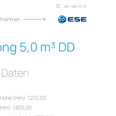
en
|
de
|
fr
|
it
ufnehmen
ong 5,0 m³ DD
 Daten
Höhe (mm): 1.270,00
mm): 1.800,00