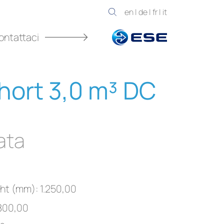
en
|
de
|
fr
|
it
ontattaci
hort 3,0 m³ DC
ata
ght (mm): 1.250,00
.800,00