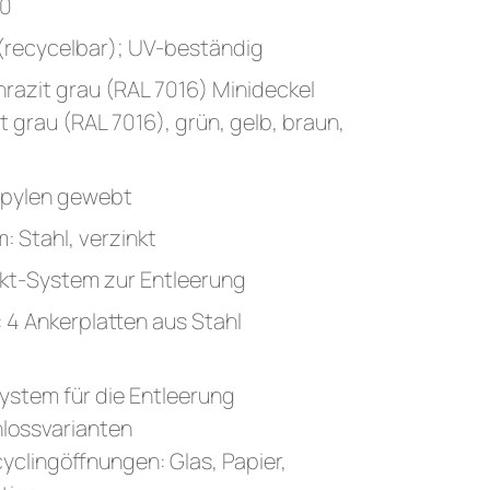
00
(recycelbar); UV-beständig
hrazit grau (RAL 7016) Minideckel
t grau (RAL 7016), grün, gelb, braun,
opylen gewebt
m: Stahl, verzinkt
nkt-System zur Entleerung
 4 Ankerplatten aus Stahl
ystem für die Entleerung
lossvarianten
clingöffnungen: Glas, Papier,