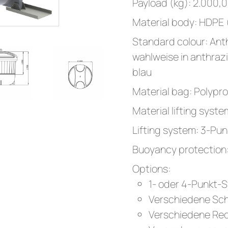
Payload (kg): 2.000,
Material body: HDPE 
Standard colour: Ant
wahlweise in anthrazi
blau
Material bag: Polypr
Material lifting syste
Lifting system: 3-Pu
Buoyancy protection:
Options:
1- oder 4-Punkt-S
Verschiedene Sch
Verschiedene Recy