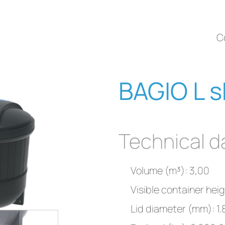
C
BAGIO L s
Technical d
Volume (m³): 3,00
Visible container hei
Lid diameter (mm): 1