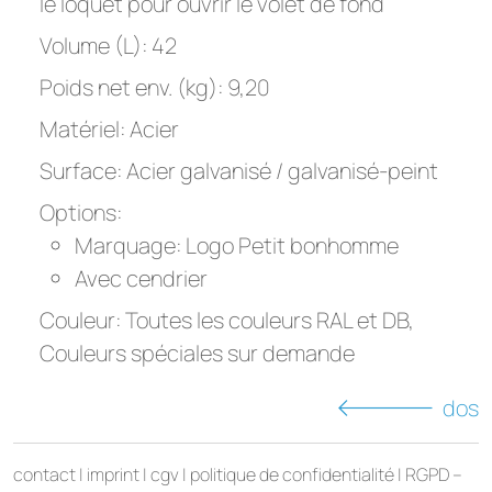
le loquet pour ouvrir le volet de fond
Volume (L): 42
Poids net env. (kg): 9,20
Matériel: Acier
Surface: Acier galvanisé / galvanisé-peint
Options:
Marquage: Logo Petit bonhomme
Avec cendrier
Couleur: Toutes les couleurs RAL et DB,
Couleurs spéciales sur demande
dos
contact
|
imprint
|
cgv
|
politique de confidentialité
|
RGPD –