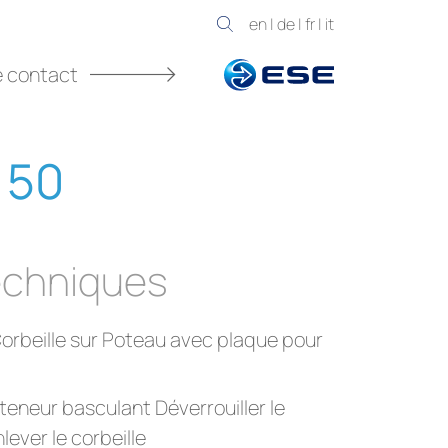
en
|
de
|
fr
|
it
e contact
 50
chniques
orbeille sur Poteau avec plaque pour
eneur basculant Déverrouiller le
lever le corbeille