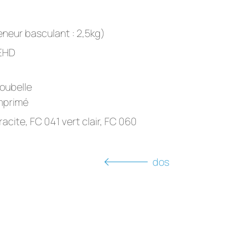
eneur basculant : 2,5kg)
PEHD
oubelle
imprimé
acite, FC 041 vert clair, FC 060
dos