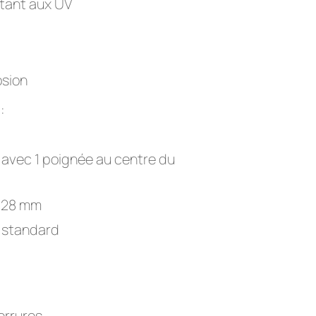
stant aux UV
osion
:
avec 1 poignée au centre du
Ø 28 mm
 standard
errures