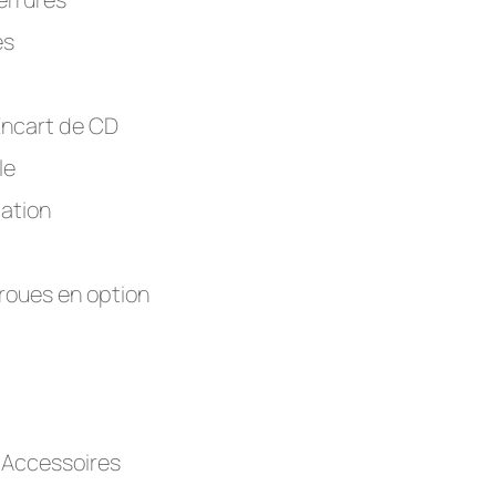
es
Encart de CD
le
cation
 roues en option
 Accessoires