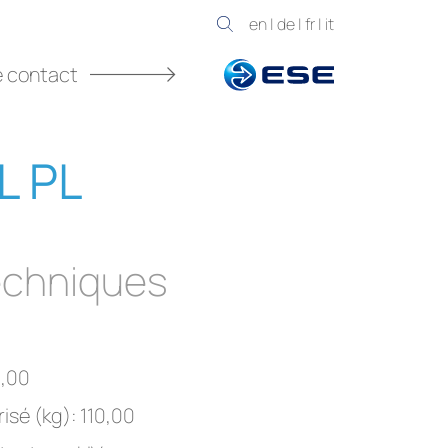
en
|
de
|
fr
|
it
e contact
L PL
chniques
3,00
isé (kg): 110,00