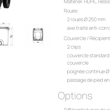
Matériel: HDPE, Rési
Roues:
2 roues Ø 250 mm
axe traité anti-corr
Couvercle / Récipient
2 clips
couvercle standard 
couvercle
poignée continue 
passage de pied en
Options
Différents types de s