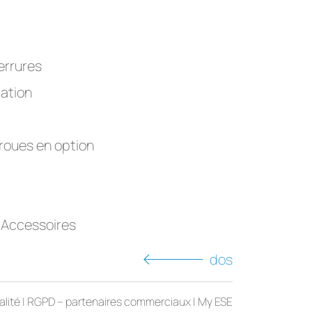
errures
cation
 roues en option
 Accessoires
dos
alité
|
RGPD – partenaires commerciaux
|
My ESE