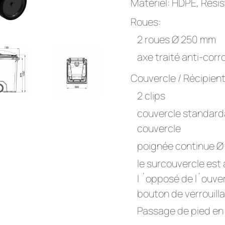
Matériel: HDPE, Rési
Roues:
2 roues Ø 250 mm
axe traité anti-corr
Couvercle / Récipient
2 clips
couvercle standard
couvercle
poignée continue 
le surcouvercle est
l ´opposé de l´ouver
bouton de verrouill
Passage de pied en