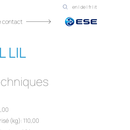
en
|
de
|
fr
|
it
e contact
L LIL
chniques
3,00
isé (kg): 110,00