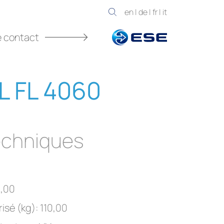
en
|
de
|
fr
|
it
e contact
L FL 4060
chniques
3,00
isé (kg): 110,00