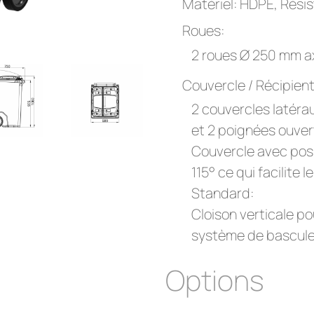
Matériel: HDPE, Rési
Roues:
2 roues Ø 250 mm ax
Couvercle / Récipient
2 couvercles latéra
et 2 poignées ouver
Couvercle avec posi
115° ce qui facilite
Standard:
Cloison verticale po
système de bascule 
Options