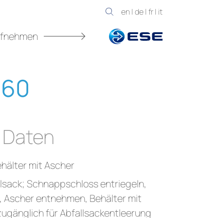
en
|
de
|
fr
|
it
ufnehmen
 60
 Daten
hälter mit Ascher
llsack; Schnappschloss entriegeln,
, Ascher entnehmen, Behälter mit
 zugänglich für Abfallsackentleerung